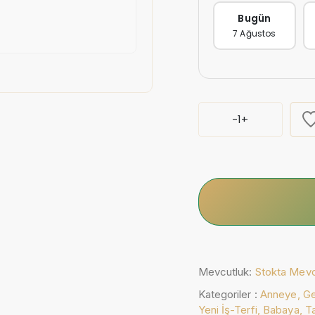
Bugün
7 Ağustos
-
1
+
Mevcutluk:
Stokta Mev
Kategoriler :
Anneye,
Ge
Yeni İş-Terfi,
Babaya,
T