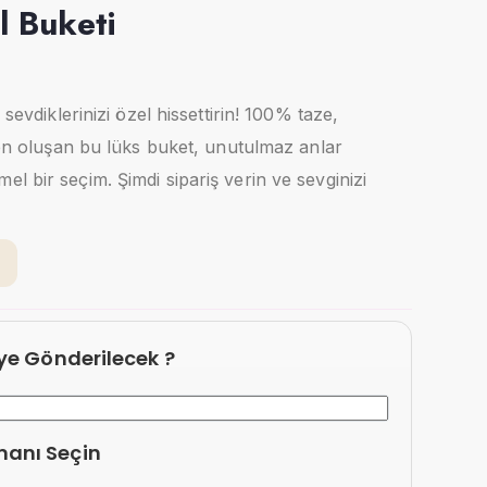
l Buketi
 sevdiklerinizi özel hissettirin! 100% taze,
rden oluşan bu lüks buket, unutulmaz anlar
l bir seçim. Şimdi sipariş verin ve sevginizi
1
eye Gönderilecek ?
manı Seçin