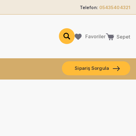
Telefon:
05435404321
Favoriler
Sepet
Sipariş Sorgula