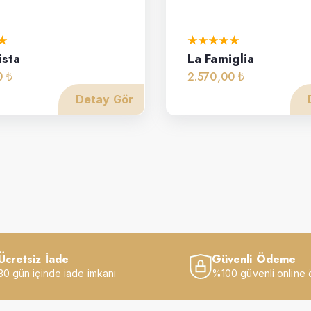
ista
La Famiglia
0 ₺
2.570,00 ₺
Detay Gör
Ücretsiz İade
Güvenli Ödeme
30 gün içinde iade imkanı
%100 güvenli online