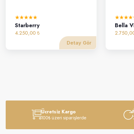
Starberry
Bella V
4.250,00 ₺
2.750,0
Detay Gör
Ücretsiz Kargo
100₺ üzeri siparişlerde