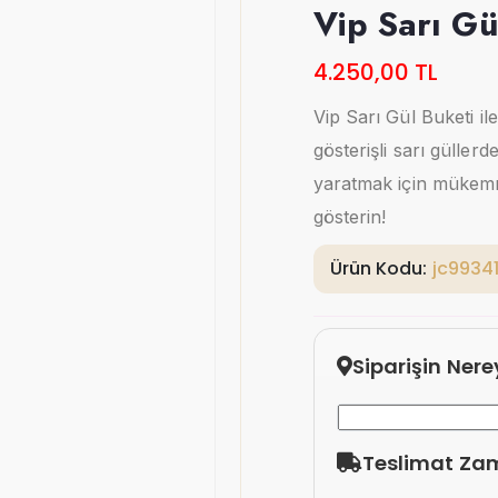
Vip Sarı Gü
4.250,00 TL
Vip Sarı Gül Buketi ile
gösterişli sarı gülle
yaratmak için mükemme
gösterin!
Ürün Kodu:
jc9934
Siparişin Ner
Teslimat Za