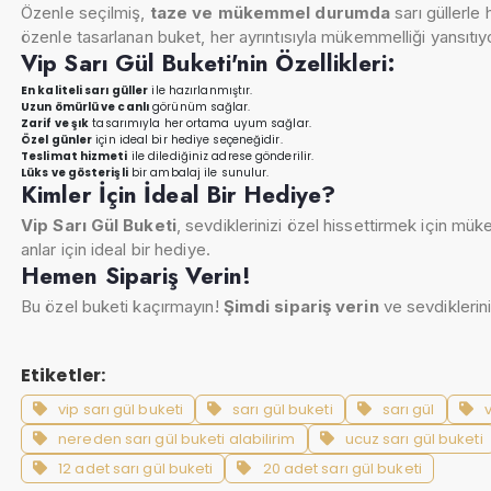
Özenle seçilmiş,
taze ve mükemmel durumda
sarı güllerle 
özenle tasarlanan buket, her ayrıntısıyla mükemmelliği yansıtıy
Vip Sarı Gül Buketi'nin Özellikleri:
En kaliteli sarı güller
ile hazırlanmıştır.
Uzun ömürlü ve canlı
görünüm sağlar.
Zarif ve şık
tasarımıyla her ortama uyum sağlar.
Özel günler
için ideal bir hediye seçeneğidir.
Teslimat hizmeti
ile dilediğiniz adrese gönderilir.
Lüks ve gösterişli
bir ambalaj ile sunulur.
Kimler İçin İdeal Bir Hediye?
Vip Sarı Gül Buketi
, sevdiklerinizi özel hissettirmek için m
anlar için ideal bir hediye.
Hemen Sipariş Verin!
Bu özel buketi kaçırmayın!
Şimdi sipariş verin
ve sevdiklerin
Etiketler:
vip sarı gül buketi
sarı gül buketi
sarı gül
nereden sarı gül buketi alabilirim
ucuz sarı gül buketi
12 adet sarı gül buketi
20 adet sarı gül buketi