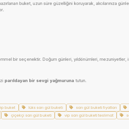
hazırlanan buket, uzun süre güzelliğini koruyarak, alıcılarınıza gün
or.
ükemmel bir seçenektir. Doğum günleri, yıldönümleri, mezuniyetler,
izi
parıldayan bir sevgi yağmuruna
tutun.
vip buket
lüks sarı gül buketi
sarı gül buketi fiyatları
çiçekçi sarı gül buketi
vip sarı gül buketi teslimat
s