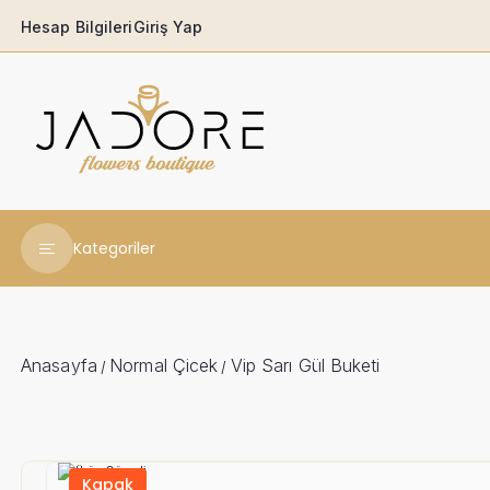
Hesap Bilgileri
Giriş Yap
Kategoriler
Yeni Yıl Çiçekleri
Babaya
Anasayfa
Normal Çicek
Vip Sarı Gül Buketi
/
/
Açılış & Tören
Ferforjeler
Kapak