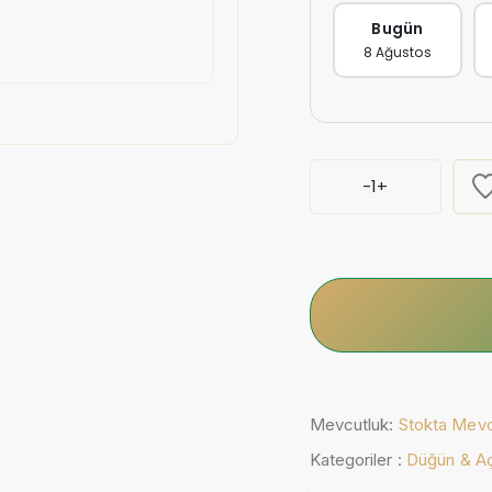
Bugün
8 Ağustos
-
1
+
Mevcutluk:
Stokta Mev
Kategoriler :
Düğün & Açı