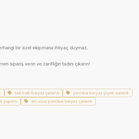
herhangi bir özel ekipmana ihtiyaç duymaz.
sipariş verin ve zarifliğin tadını çıkarın!
k
tek katlı beyaz çelenk
pembe beyaz çiçek çelenk
nk yapımı
en ucuz pembe beyaz çelenk