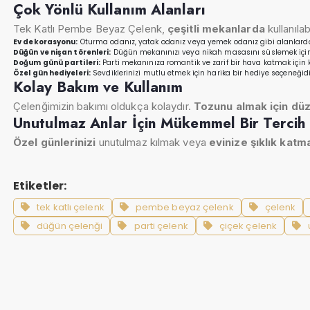
Çok Yönlü Kullanım Alanları
Tek Katlı Pembe Beyaz Çelenk,
çeşitli mekanlarda
kullanılabi
Ev dekorasyonu:
Oturma odanız, yatak odanız veya yemek odanız gibi alanlarda ş
Düğün ve nişan törenleri:
Düğün mekanınızı veya nikah masasını süslemek için 
Doğum günü partileri:
Parti mekanınıza romantik ve zarif bir hava katmak için ku
Özel gün hediyeleri:
Sevdiklerinizi mutlu etmek için harika bir hediye seçeneğidi
Kolay Bakım ve Kullanım
Çelenğimizin bakımı oldukça kolaydır.
Tozunu almak için düze
Unutulmaz Anlar İçin Mükemmel Bir Tercih
Özel günlerinizi
unutulmaz kılmak veya
evinize şıklık katm
Etiketler:
tek katlı çelenk
pembe beyaz çelenk
çelenk
düğün çelenği
parti çelenk
çiçek çelenk