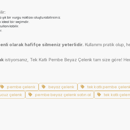
lir:
ık bir vurgu noktası oluşturabilirsiniz.
ideal bir seçimdir.
llanılabilir.
r.
nli olarak hafifçe silmeniz yeterlidir.
Kullanımı pratik olup, 
ak
istiyorsanız, Tek Katlı Pembe Beyaz Çelenk tam size göre! Hemen 
pembe çelenk
beyaz çelenk
tek katlı pembe çelen
ucuz çelenk
pembe beyaz çelenk satın al
tek katlı çele