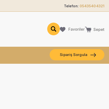
Telefon:
05435404321
Favoriler
Sepet
Sipariş Sorgula