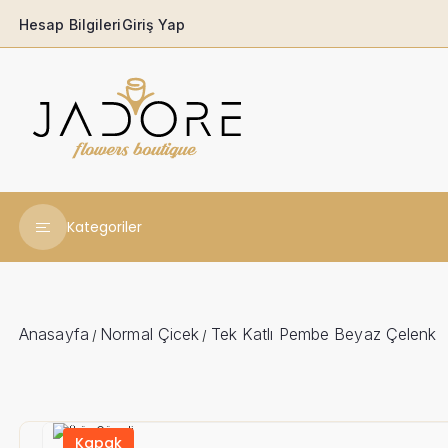
Hesap Bilgileri
Giriş Yap
Kategoriler
Yeni Yıl Çiçekleri
Babaya
Anasayfa
Normal Çicek
Tek Katlı Pembe Beyaz Çelenk
/
/
Açılış & Tören
Ferforjeler
Kapak