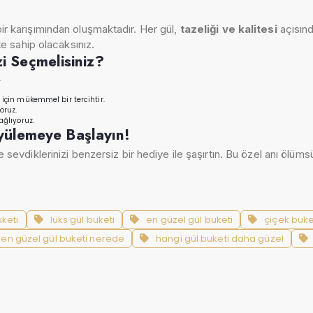
 bir karışımından oluşmaktadır. Her gül,
tazeliği ve kalitesi
açısınd
e sahip olacaksınız.
i Seçmelisiniz?
.
 için mükemmel bir tercihtir.
oruz.
ağlıyoruz.
Büyülemeye Başlayın!
 sevdiklerinizi benzersiz bir hediye ile şaşırtın. Bu özel anı ölü
uketi
lüks gül buketi
en güzel gül buketi
çiçek buke
en güzel gül buketi nerede
hangi gül buketi daha güzel