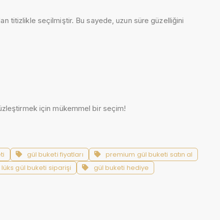
an titizlikle seçilmiştir. Bu sayede, uzun süre güzelliğini
msüzleştirmek için mükemmel bir seçim!
ti
gül buketi fiyatları
premium gül buketi satın al
lüks gül buketi siparişi
gül buketi hediye