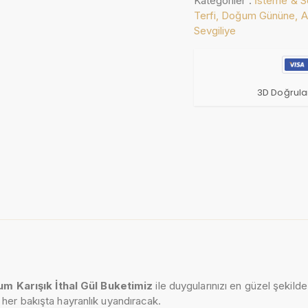
Kategoriler :
İsteme & S
Terfi,
Doğum Gününe,
A
Sevgiliye
3D Doğrula
m Karışık İthal Gül Buketimiz
ile duygularınızı en güzel şekild
her bakışta hayranlık uyandıracak.