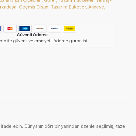
öz & Nişan Çiçekleri,
Güller,
Tasarım Buketler,
Yeni İş-
rkadaşa,
Geçmiş Olsun,
Tasarım Buketler,
Anneye,
Güvenli Ödeme
ma ile güvenli ve emniyetli ödeme garantisi
e ifade edin. Dünyanın dört bir yanından özenle seçilmiş, taze