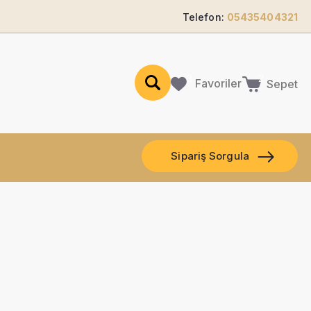
Telefon:
05435404321
Favoriler
Sepet
Sipariş Sorgula