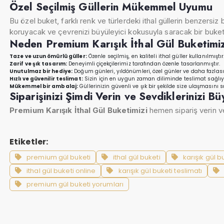
Özel Seçilmiş Güllerin Mükemmel Uyumu
Bu özel buket, farklı renk ve türlerdeki ithal güllerin benzersiz
koruyacak ve çevrenizi büyüleyici kokusuyla saracak bir buket
Neden Premium Karışık İthal Gül Buketimiz
Taze ve uzun ömürlü güller:
Özenle seçilmiş, en kaliteli ithal güller kullanılmıştır
Zarif ve şık tasarım:
Deneyimli çiçekçilerimiz tarafından özenle tasarlanmıştır.
Unutulmaz bir hediye:
Doğum günleri, yıldönümleri, özel günler ve daha fazlası
Hızlı ve güvenilir teslimat:
Sizin için en uygun zaman diliminde teslimat sağlıy
Mükemmel bir ambalaj:
Güllerinizin güvenli ve şık bir şekilde size ulaşmasını s
Siparişinizi Şimdi Verin ve Sevdiklerinizi 
Premium Karışık İthal Gül Buketimizi
hemen sipariş verin ve
Etiketler:
premium gül buketi
ithal gül buketi
karışık gül b
ithal gül buketi online
karışık gül buketi teslimatı
premium gül buketi yorumları