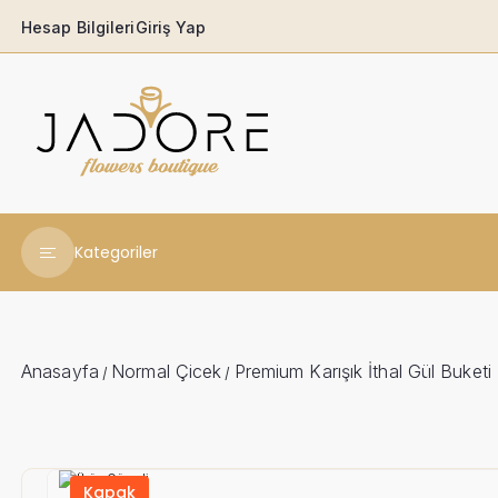
Hesap Bilgileri
Giriş Yap
Kategoriler
Yeni Yıl Çiçekleri
Babaya
Anasayfa
Normal Çicek
Premium Karışık İthal Gül Buketi
/
/
Açılış & Tören
Ferforjeler
Kapak