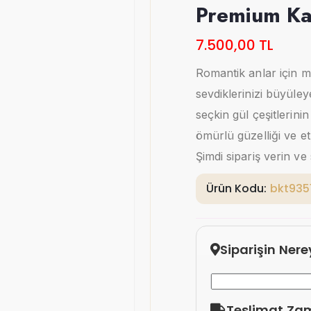
Premium Kar
7.500,00 TL
Romantik anlar için m
sevdiklerinizi büyüle
seçkin gül çeşitleri
ömürlü güzelliği ve et
Şimdi sipariş verin ve 
Ürün Kodu:
bkt935
Siparişin Ner
Teslimat Za