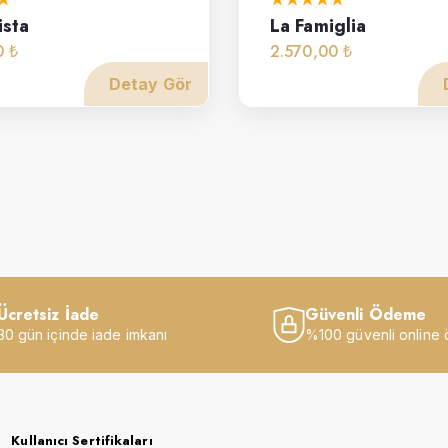
ista
La Famiglia
0 ₺
2.570,00 ₺
Detay Gör
Ücretsiz İade
Güvenli Ödeme
30 gün içinde iade imkanı
%100 güvenli online
Kullanıcı Sertifikaları