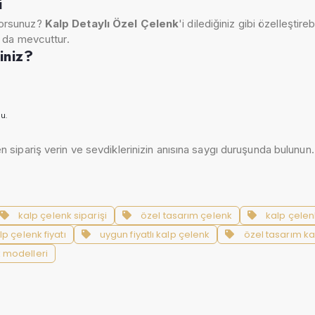
i
ıyorsunuz?
Kalp Detaylı Özel Çelenk
'i dilediğiniz gibi özelleştir
ı da mevcuttur.
iniz?
u.
!
n sipariş verin ve sevdiklerinizin anısına saygı duruşunda bulunun
kalp çelenk siparişi
özel tasarım çelenk
kalp çelen
p çelenk fiyatı
uygun fiyatlı kalp çelenk
özel tasarım ka
 modelleri