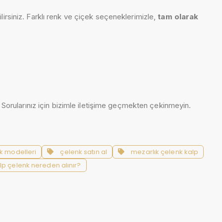
ebilirsiniz. Farklı renk ve çiçek seçeneklerimizle,
tam olarak
. Sorularınız için bizimle iletişime geçmekten çekinmeyin.
k modelleri
çelenk satın al
mezarlık çelenk kalp
lp çelenk nereden alınır?