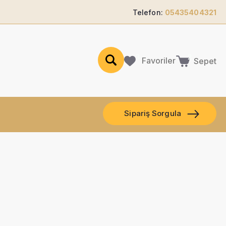
Telefon:
05435404321
Favoriler
Sepet
Sipariş Sorgula