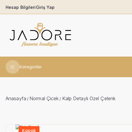
Hesap Bilgileri
Giriş Yap
Kategoriler
Yeni Yıl Çiçekleri
Babaya
Anasayfa
Normal Çicek
Kalp Detaylı Özel Çelenk
/
/
Açılış & Tören
Ferforjeler
Kapak