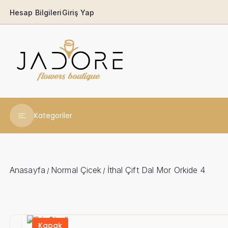
Hesap Bilgileri
Giriş Yap
Kategoriler
Yeni Yıl Çiçekleri
Babaya
Anasayfa
Normal Çicek
İthal Çift Dal Mor Orkide 4
/
/
Açılış & Tören
Ferforjeler
Kapak