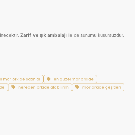
dinecektir.
Zarif ve şık ambalajı
ile de sunumu kusursuzdur.
l mor orkide satın al
en güzel mor orkide
ide
nereden orkide alabilirim
mor orkide çeşitleri