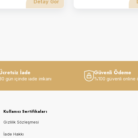
Detay Gör
Ücretsiz İade
Güvenli Ödeme
30 gün içinde iade imkanı
%100 güvenli online
Kullanıcı Sertifikaları
Gizlilik Sözleşmesi
İade Hakkı