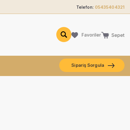
Telefon:
05435404321
Favoriler
Sepet
Sipariş Sorgula