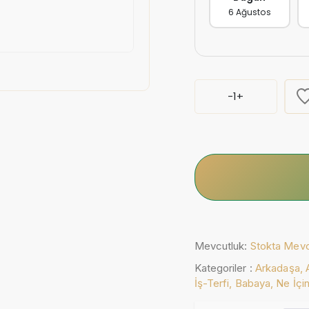
6 Ağustos
-
1
+
Mevcutluk:
Stokta Mev
Kategoriler :
Arkadaşa,
İş-Terfi,
Babaya,
Ne İçi