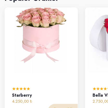
Starberry
Bella V
4.250,00 ₺
2.750,0