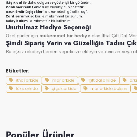
İki şık dal
ile daha dolgun ve gösterişli bir görünüm.
Canlı mor renk tonları
ile büyüleyici bir estetik.
Uzun ömürlü çiçekler
ile uzun süreli güzellik keyfi.
Zarif seramik saksı
ile mükemmel bir sunum.
Kolay bakım
ile zahmetsiz bir kullanım.
Unutulmaz Hediye Seçeneği
Özel günler için
mükemmel bir hediye
olan İthal Çift Dal Mor
Şimdi Sipariş Verin ve Güzelliğin Tadını Çık
Bu eşsiz orkideyi hemen sepetinize ekleyin ve evinizin veya ofi
Etiketler:
ithal orkide
mor orkide
çift dal orkide
ork
lüks orkide
çiçek orkide
mor orkide bakımı
Popüler Ürünler