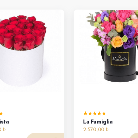
ista
La Famiglia
0 ₺
2.570,00 ₺