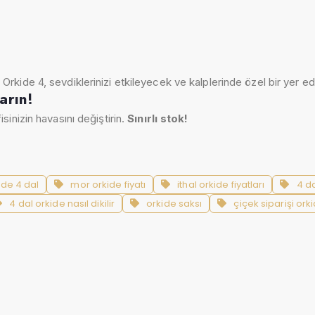
 Orkide 4, sevdiklerinizi etkileyecek ve kalplerinde özel bir yer e
arın!
sinizin havasını değiştirin.
Sınırlı stok!
ide 4 dal
mor orkide fiyatı
ithal orkide fiyatları
4 da
4 dal orkide nasıl dikilir
orkide saksı
çiçek siparişi ork