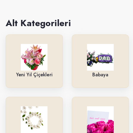
Sevgiliye
Anneye
Alt Kategorileri
Yeni İş-Terfi
Kutuda Çiçekler
Doğum Gününe
Düğün & Açılış Çelenkleri
Yeni Yıl Çiçekleri
Babaya
Geçmiş Olsun
İsteme & Söz & Nişan Çiçekleri
Saksı Çiçekleri
Yıl Dönümüne