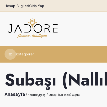
Hesap Bilgileri
Giriş Yap
Kategoriler
Yeni Yıl Çiçekleri
Subaşı (Nallı
Babaya
Açılış & Tören
Anasayfa
/
Ankara Çiçekçi
/
Subaşı (Nallıhan) Çiçekçi
Ferforjeler