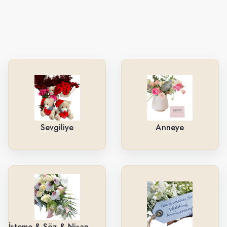
Sevgiliye
Anneye
İsteme & Söz & Nişan