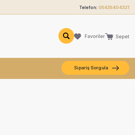
Telefon:
05435404321
Favoriler
Sepet
Sipariş Sorgula