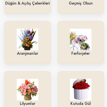
Güller
Düğün & Açılış Çelenkleri
Geçmiş Olsun
Cenaze & Tören Çelenkleri
Tasarım Buketler
Orkideler
Ne İçin ?
Aranjmanlar
Ferforjeler
Ürün Çeşitlerimiz
Aranjmanlar
Kırmızı Güller
Lilyumlar
Arkadaşa
Lilyumlar
Kutuda Gül
Kutuda Gül