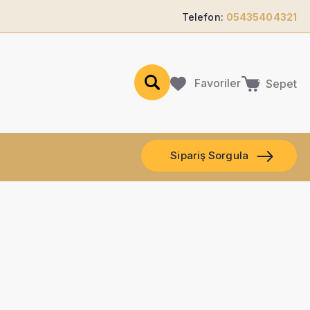
Telefon:
05435404321
Favoriler
Sepet
Sipariş Sorgula