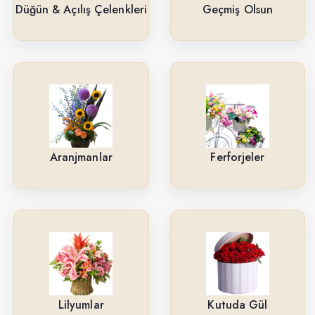
Güller
Düğün & Açılış Çelenkleri
Geçmiş Olsun
Cenaze & Tören Çelenkleri
Tasarım Buketler
Orkideler
Ne İçin ?
Aranjmanlar
Ferforjeler
Ürün Çeşitlerimiz
Aranjmanlar
Kırmızı Güller
Lilyumlar
Arkadaşa
Lilyumlar
Kutuda Gül
Kutuda Gül