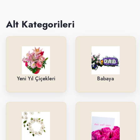
Sevgiliye
Anneye
Alt Kategorileri
Yeni İş-Terfi
Kutuda Çiçekler
Doğum Gününe
Düğün & Açılış Çelenkleri
Yeni Yıl Çiçekleri
Babaya
Geçmiş Olsun
İsteme & Söz & Nişan Çiçekleri
Saksı Çiçekleri
Yıl Dönümüne