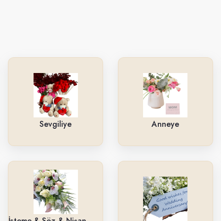
Sevgiliye
Anneye
İsteme & Söz & Nişan