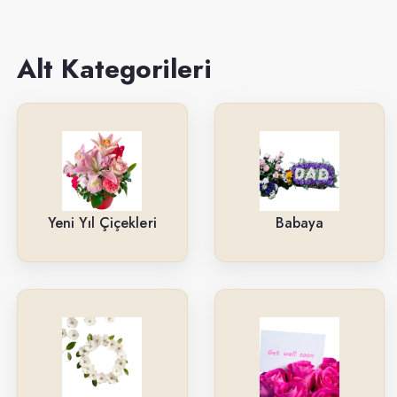
Sevgiliye
Anneye
Alt Kategorileri
Yeni İş-Terfi
Kutuda Çiçekler
Doğum Gününe
Düğün & Açılış Çelenkleri
Yeni Yıl Çiçekleri
Babaya
Geçmiş Olsun
İsteme & Söz & Nişan Çiçekleri
Saksı Çiçekleri
Yıl Dönümüne