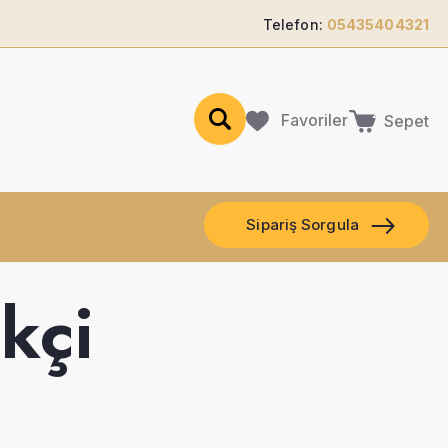
Telefon:
05435404321
Favoriler
Sepet
Sipariş Sorgula
kçi