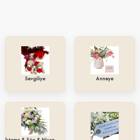
Sevgiliye
Anneye
İsteme & Söz & Nişan