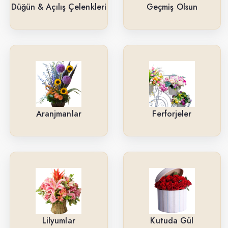
Güller
Düğün & Açılış Çelenkleri
Geçmiş Olsun
Cenaze & Tören Çelenkleri
Tasarım Buketler
Orkideler
Ne İçin ?
Aranjmanlar
Ferforjeler
Ürün Çeşitlerimiz
Aranjmanlar
Kırmızı Güller
Lilyumlar
Arkadaşa
Lilyumlar
Kutuda Gül
Kutuda Gül