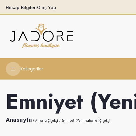
Hesap Bilgileri
Giriş Yap
Kategoriler
Yeni Yıl Çiçekleri
Emniyet (Yen
Babaya
Açılış & Tören
Anasayfa
/
Ankara Çiçekçi
/
Emniyet (Yenimahalle) Çiçekçi
Ferforjeler