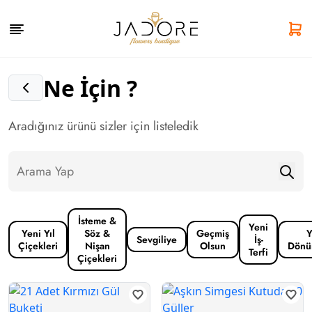
Ne İçin ?
Aradığınız ürünü sizler için listeledik
İsteme &
Yeni
Yeni Yıl
Söz &
Geçmiş
Y
Sevgiliye
İş-
Çiçekleri
Nişan
Olsun
Dönü
Terfi
Çiçekleri