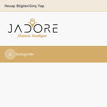
Hesap Bilgileri
Giriş Yap
Kategoriler
Yeni Yıl Çiçekleri
Babaya
Açılış & Tören
Ferforjeler