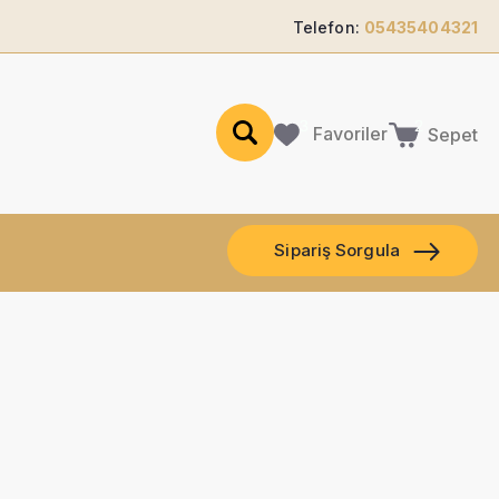
Telefon:
05435404321
Favoriler
Sepet
Sipariş Sorgula