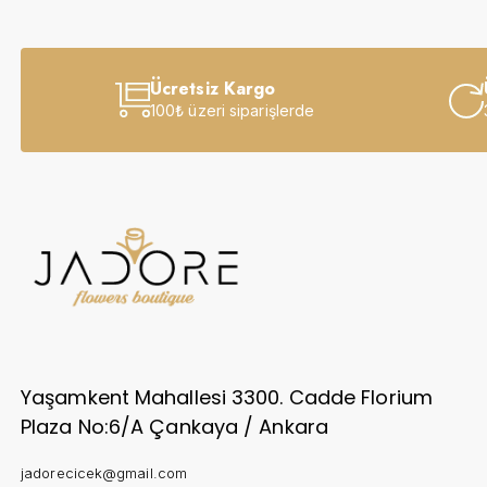
Sevgiliye
Anneye
Ücretsiz Kargo
Yeni İş-Terfi
100₺ üzeri siparişlerde
Kutuda Çiçekler
Doğum Gününe
Düğün & Açılış Çelenkleri
Geçmiş Olsun
İsteme & Söz & Nişan Çiçekleri
Yaşamkent Mahallesi 3300. Cadde Florium
Saksı Çiçekleri
Plaza No:6/A Çankaya / Ankara
Yıl Dönümüne
jadorecicek@gmail.com