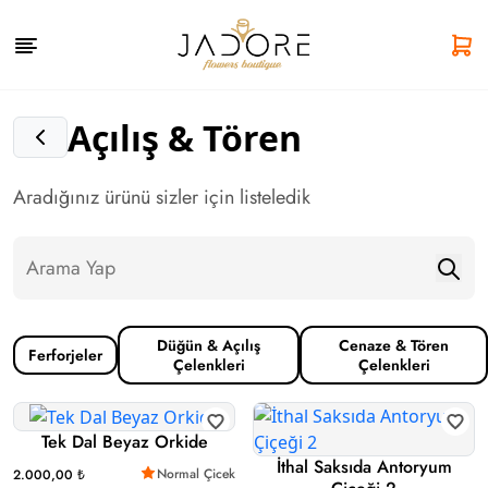
Açılış & Tören
Aradığınız ürünü sizler için listeledik
Düğün & Açılış
Cenaze & Tören
Ferforjeler
Çelenkleri
Çelenkleri
Tek Dal Beyaz Orkide
İthal Saksıda Antoryum
Normal Çicek
2.000,00 ₺